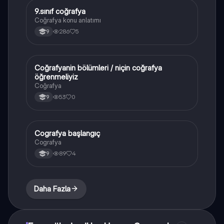
9.sınıf coğrafya
Coğrafya
Coğrafya konu anlatımı
286
5
9
Coğrafyanin bölümleri / niçin coğrafya
Coğrafya
öğrenmeliyiz
Coğrafya
53
0
9
Cografya başlangıç
Coğrafya
Cografya
89
4
9
Daha Fazla