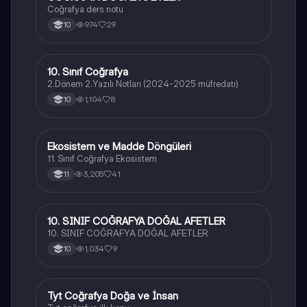
Coğrafya ders notu
974
29
10
10. Sınıf Coğrafya
Coğrafya
2.Dönem 2.Yazılı Notları (2024-2025 müfredatı)
1,104
8
10
Ekosistem ve Madde Döngüleri
Coğrafya
11. Sınıf Coğrafya Ekosistem
3,205
41
11
10. SINIF COĞRAFYA DOĞAL AFETLER
Coğrafya
10. SINIF COĞRAFYA DOĞAL AFETLER
1,034
9
10
Tyt Coğrafya Doğa ve İnsan
Coğrafya