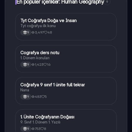
En popüler içerikler: Human Geography
9
Tyt Coğrafya Doğa ve İnsan
Coğrafya
Tyt coğrafya ilk konu
3,497
48
9
Cografya ders notu
Coğrafya
1. Dönem konuları
1,423
16
9
Coğrafya 9 sınıf 1 ünite full tekrar
Coğrafya
Nana
483
5
9
1. Ünite Coğrafyanın Doğası
Coğrafya
9. Sınıf 1. Dönem 1. Yazılı
753
8
9