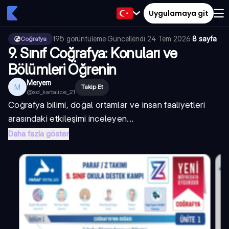
Uygulamaya git
195
görüntüleme
·
Güncellendi
24 Tem 2026
·
8 sayfa
Coğrafya
9. Sınıf Coğrafya: Konuları ve
Bölümleri Öğrenin
Meryem
M
Takip Et
@
xd_kartalice_21
Coğrafya bilimi, doğal ortamlar ve insan faaliyetleri
arasındaki etkileşimi inceleyen...
Daha fazla göster