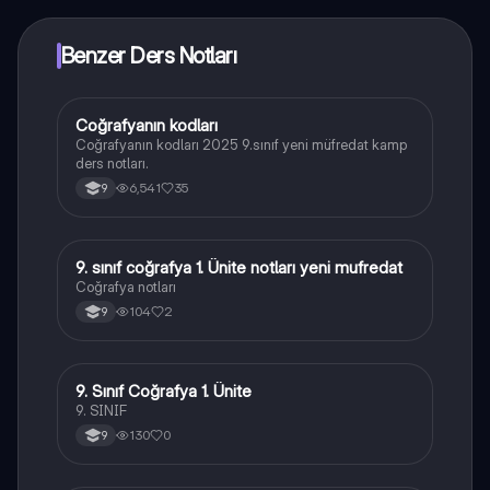
Benzer Ders Notları
Coğrafyanın kodları
Coğrafya
Coğrafyanın kodları 2025 9.sınıf yeni müfredat kamp
ders notları.
6,541
35
9
9. sınıf coğrafya 1. Ünite notları yeni mufredat
Coğrafya
Coğrafya notları
104
2
9
9. Sınıf Coğrafya 1. Ünite
Coğrafya
9. SINIF
130
0
9