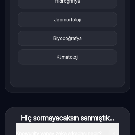
Hidrografya
Jeomorfoloji
Biyocoğrafya
Klimatoloji
Hiç sormayacaksın sanmıştık...
Knowunity yapay zeka arkadaşı nedir?