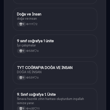
Doğa ve İnsan
Coğrafya
doğa ve insan
111
2
9
9 sınıf coğrafya 1 ünite
Coğrafya
İyi çalışmalar
538
6
9
TYT COĞRAFYA DOĞA VE İNSAN
Coğrafya
DOĞA VE İNSAN
539
6
9
9. Sınıf coğrafya 1. Ünite
Coğrafya
Sınava hazırlık zihin haritası oluşturdum inşallah
isinize yarar.
405
11
9