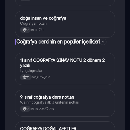
doğa insan ve coğrafya
Coğrafya
Coğrafya notları
111
1
9
Coğrafya dersinin en popüler içerikleri
9
11 sınıf COĞRAFYA SINAV NOTU 2 dönem 2
Coğrafya
yazılı
İyi çalışmalar
1,076
19
11
9. sınıf coğrafya ders notları
Coğrafya
9. sınıf coğrafya ilk 3 ünitenin notları
18,204
274
9
COĞRAFYA DOĞAL AFETLER
Coğrafya