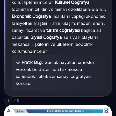
konut tiplerini inceler.
Kültürel Coğrafya
toplumların dil, din ve mimari özelliklerini ele alır.
Ekonomik Coğrafya
insanların yaptığı ekonomik
faaliyetleri araştırır. Tarım, ulaşım, maden, enerji,
sanayi, ticaret ve
turizm coğrafyası
başlıca alt
dallarıdır.
Siyasi Coğrafya
ise siyasi olayların
mekânsal ilişkilerini ve ülkelerin jeopolitik
konumunu inceler.
💡
Pratik Bilgi:
Günlük hayattan örnekler
vererek bu dalları hatırla - mesela
şehrindeki fabrikalar sanayi coğrafyası
konusu!
of
8
8