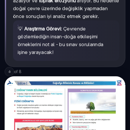
azalıyor ve
toprak erozyonu
artıyor. Bu nedenle
doğal çevre üzerinde değişiklik yapmadan
önce sonuçları iyi analiz etmek gerekir.
💡
Araştırma Görevi:
Çevrende
gözlemlediğin insan-doğa etkileşimi
örneklerini not al - bu sınav sorularında
işine yarayacak!
of
8
6