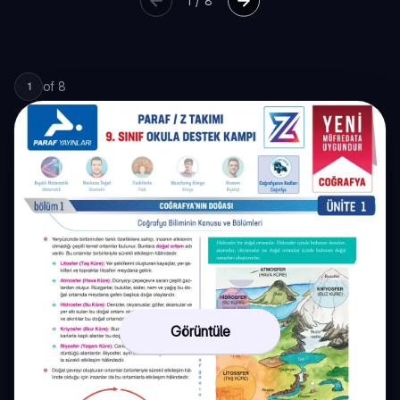
1
/
8
of
8
1
Görüntüle