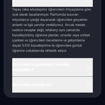
Yapay zeka arkadaşımız öğrencilerin ihtiyaçlarına göre
özel olarak tasarlanmıştır. Platformda bulunan
milyonlarca içeriğe dayanarak öğrencilere gerçekten
anlamlı ve ilgili yanıtlar verebiliyoruz. Ancak mesele
sadece cevaplar değil, refakatçi aynı zamanda
kişiselleştirilmiş öğrenme planları, sınavlar veya sohbet
içerikleri ve öğrencilerin becerilerine ve gelişimlerine
dayalı %100 kişiselleştirme ile öğrencilere günlük
öğrenme zorluklarında rehberlik ediyor.
Knowunity uygulamasını nereden
indirebilirim?
Uygulamayı Google Play Store ve Apple App Store'dan
indirebilirsiniz.
Knowunity ücretsiz mi?
Knowunity uygulaması ücretsiz! Uygulamamız çok
yakında indirmeye hazır olacak, bekle bizi. 💙