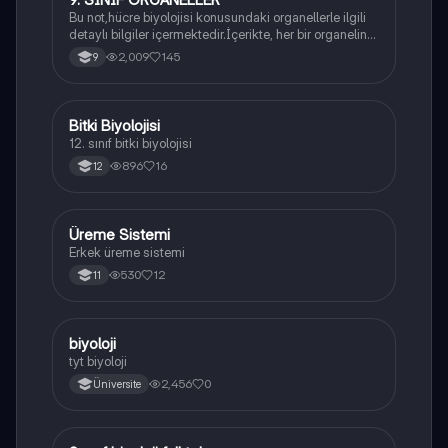
Bu not,hücre biyolojisi konusundaki organellerle ilgili
detaylı bilgiler içermektedir.İçerikte, her bir organelin
yapısı,fonksiyonları ve hücre içindeki rolü
2,009
145
9
açıklanmaktadır.
Bitki Biyolojisi
Biyoloji
12. sınıf bitki biyolojisi
896
16
12
Üreme Sistemi
Biyoloji
Erkek üreme sistemi
530
12
11
B
biyoloji
Biyoloji
tyt biyoloji
2,456
0
Üniversite