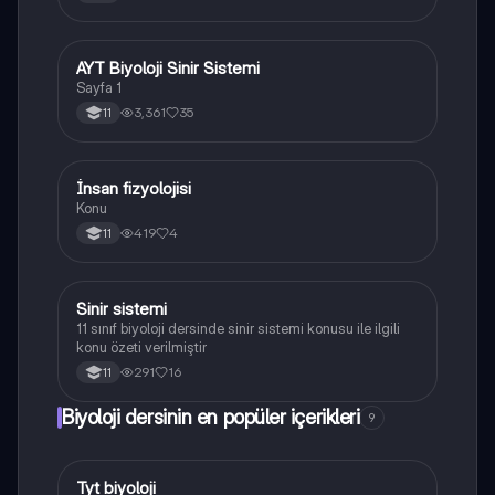
AYT Biyoloji Sinir Sistemi
Biyoloji
Sayfa 1
3,361
35
11
İnsan fizyolojisi
Biyoloji
Konu
419
4
11
Sinir sistemi
Biyoloji
11 sınıf biyoloji dersinde sinir sistemi konusu ile ilgili
konu özeti verilmiştir
291
16
11
Biyoloji dersinin en popüler içerikleri
9
Tyt biyoloji
Biyoloji