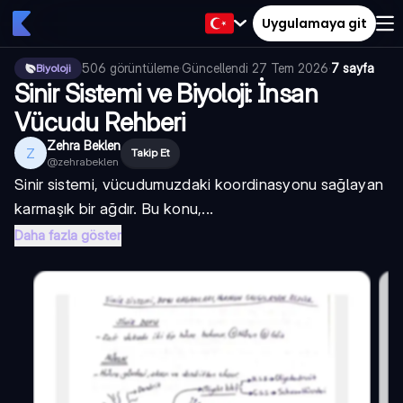
Uygulamaya git
506
görüntüleme
·
Güncellendi
27 Tem 2026
·
7 sayfa
Biyoloji
Sinir Sistemi ve Biyoloji: İnsan
Vücudu Rehberi
Zehra Beklen
Z
Takip Et
@
zehrabeklen
Sinir sistemi, vücudumuzdaki koordinasyonu sağlayan
karmaşık bir ağdır. Bu konu,...
Daha fazla göster