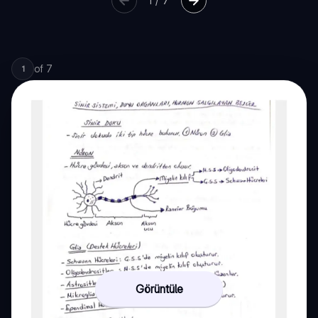
1
/
7
of
7
1
Görüntüle