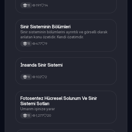
191
14
11
Sinir Sisteminin Bölümleri
Biyoloji
Sinir sisteminin bölümlerini ayrıntılı ve görselli olarak
anlatan konu özetidir. Kendi özetimdir.
477
9
11
İnsanda Sinir Sistemi
Biyoloji
.
102
2
11
Fotosentez Hücresel Solunum Ve Sinir
Biyoloji
Sistemi Sotları
Umarım işinize yarar
1,277
20
11