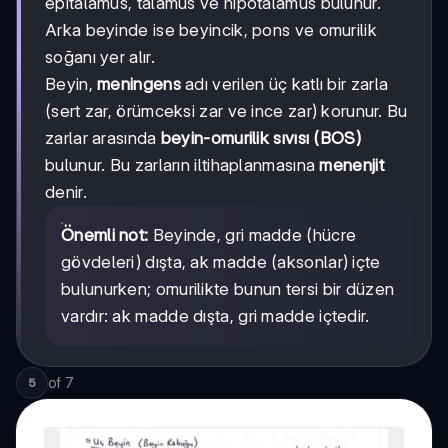
epitalamus, talamus ve hipotalamus bulunur.
Arka beyinde ise beyincik, pons ve omurilik
soğanı yer alır.
Beyin,
meningens
adı verilen üç katlı bir zarla
(sert zar, örümceksi zar ve ince zar) korunur. Bu
zarlar arasında
beyin-omurilik sıvısı (BOS)
bulunur. Bu zarların iltihaplanmasına
menenjit
denir.
Önemli not:
Beyinde, gri madde (hücre
gövdeleri) dışta, ak madde (aksonlar) içte
bulunurken; omurilikte bunun tersi bir düzen
vardır: ak madde dışta, gri madde içtedir.
of
7
5