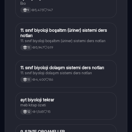
Bio
5,473
147
9
11. sınıf biyoloji boşaltım (üriner) sistemi ders
Biyoloji
notları
11. sınıf biyoloji boşaltım (üriner) sistemi ders notları
5,947
619
11
11. sınıf biyoloji dolaşım sistemi ders notları
Biyoloji
11. sınıf biyoloji dolaşım sistemi ders notları
4,400
86
11
ayt biyoloji tekrar
Biyoloji
meb kitap özeti
1,565
15
12
9. SINIF ORGANELLER
Biyoloji