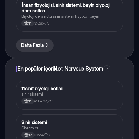
İnsan fizyolojisi, sinir sistemi, beyin biyoloji
Biyoloji
ders notları
Biyoloji ders notu sinir sistemi fizyoloji beyin
285
5
11
Daha Fazla
En popüler içerikler: Nervous System
9
11.sinif biyoloji notları
Biyoloji
sinir sistemi
1,475
10
11
Sinir sistemi
Biyoloji
Sistemler 1
554
9
12