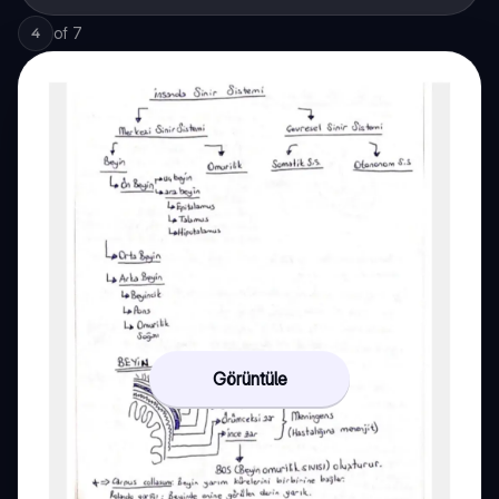
of
7
4
Görüntüle