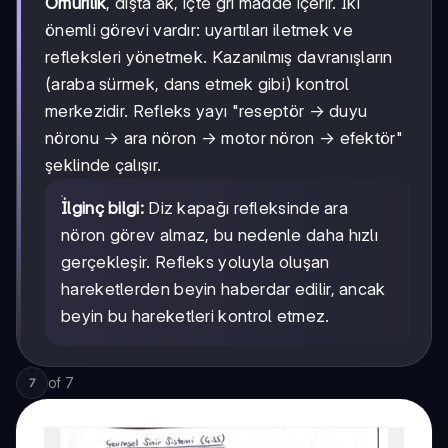
Omurilik
, dışta ak, içte gri madde içerir. İki
önemli görevi vardır: uyartıları iletmek ve
refleksleri yönetmek. Kazanılmış davranışların
(araba sürmek, dans etmek gibi) kontrol
merkezidir. Refleks yayı "reseptör → duyu
nöronu → ara nöron → motor nöron → efektör"
şeklinde çalışır.
İlginç bilgi:
Diz kapağı refleksinde ara
nöron görev almaz, bu nedenle daha hızlı
gerçekleşir. Refleks yoluyla oluşan
hareketlerden beyin haberdar edilir, ancak
beyin bu hareketleri kontrol etmez.
of
7
7