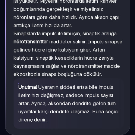
ısı yükselir. Miyelinli nöronlarda iletim Ranvier
boğumlarında gerçekleşir ve miyelinsiz
nöronlara göre daha hızlıdır. Ayrıca akson çapı
arttıkça iletim hızı da artar.
Sinapslarda impuls iletimi için, sinaptik aralığa
nörotransmitter
maddeler salınır. İmpuls sinapsa
gelince hücre içine kalsiyum girer. Artan
kalsiyum, sinaptik keseciklerin hücre zarıyla
kaynaşmasını sağlar ve nörotransmitter madde
ekzositozla sinaps boşluğuna dökülür.
Unutma!
Uyaranın şiddeti artsa bile impuls
iletim hızı değişmez, sadece impuls sayısı
artar. Ayrıca, aksondan dendrite gelen tüm
uyartılar karşı dendrite ulaşmaz. Buna seçici
direnç denir.