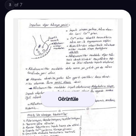
of
7
3
Görüntüle