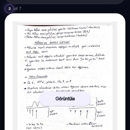
of
7
2
Görüntüle