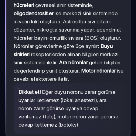
hücreleri
çevresel sinir sisteminde,
oligodendrositler
ise merkezi sinir sisteminde
miyelin kılıf oluşturur. Astrositler sıvı ortamı
düzenler, mikroglia savunma yapar, ependimal
hücreler beyin-omurilik sıvısını (BOS) oluşturur.
Nöronlar görevlerine göre üçe ayrılır:
Duyu
sinirleri
reseptörlerden alınan bilgileri merkezi
sinir sistemine iletir.
Ara nöronlar
gelen bilgileri
değerlendirip yanıt oluşturur.
Motor nöronlar
ise
cevabı efektörlere iletir.
Dikkat et!
Eğer duyu nöronu zarar görürse
uyarılar iletilemez (lokal anestezi), ara
nöron zarar görürse uyarıya cevap
verilemez (felç), motor nöron zarar görürse
cevap iletilemez (botoks).