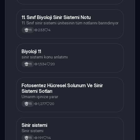
11. Sınıf Biyoloji Sinir Sistemi Notu
Biyoloji
11. Sınıf sinir sistemi ünitesinin tüm notlarını barındırıyor
233
4
11
Biyoloji 11
Biyoloji
sinir sistemi konu anlatımı
1,534
20
11
Fotosentez Hücresel Solunum Ve Sinir
Biyoloji
Sistemi Sotları
Umarım işinize yarar
1,277
20
11
Sinir sistemi
Biyoloji
Sinir sistemi
191
14
11