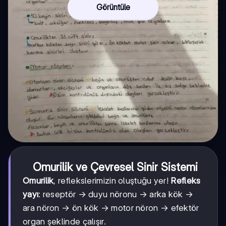
Görüntüle
Omurilik ve Çevresel Sinir Sistemi
Omurilik
, reflekslerimizin oluştuğu yer!
Refleks
yayı
: reseptör → duyu nöronu → arka kök →
ara nöron → ön kök → motor nöron → efektör
organ şeklinde çalışır.