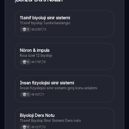
11.sinif biyoloji sinir sistemi
Biyoloji
11.sinif biyoloji 1.unite baslangic
205
3
11
Nöron & impuls
Biyoloji
Kısa özet 12 biyoloji
178
8
11
İnsan fizyolojisi sinir sistemi
Biyoloji
İnsan fizyolojisi sinir sistemi giriş konu anlatımı
92
7
11
Biyoloji Ders Notu
Biyoloji
11.sınıf Biyoloji Sinir Sistemi Ders notu
127
0
11