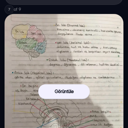
of
9
7
Görüntüle