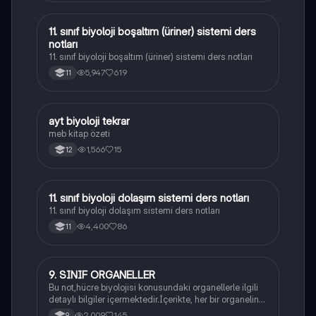
11. sınıf biyoloji boşaltım (üriner) sistemi ders
Biyoloji
notları
11. sınıf biyoloji boşaltım (üriner) sistemi ders notları
5,947
619
11
ayt biyoloji tekrar
Biyoloji
meb kitap özeti
1,566
15
12
11. sınıf biyoloji dolaşım sistemi ders notları
Biyoloji
11. sınıf biyoloji dolaşım sistemi ders notları
4,400
86
11
9. SINIF ORGANELLER
Biyoloji
Bu not,hücre biyolojisi konusundaki organellerle ilgili
detaylı bilgiler içermektedir.İçerikte, her bir organelin
yapısı,fonksiyonları ve hücre içindeki rolü
2,009
145
9