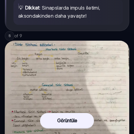
💡
Dikkat
: Sinapslarda impuls iletimi,
aksondakinden daha yavaştır!
of
9
5
Görüntüle