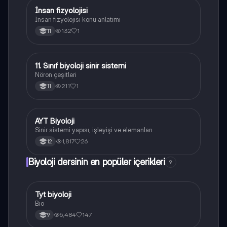
İnsan fizyolojisi
Biyoloji
İnsan fizyolojisi konu anlatımı
132
1
11
11. Sınıf biyoloji sinir sistemi
Biyoloji
Nöron çeşitleri
211
1
11
AYT Biyoloji
Biyoloji
Sinir sistemi yapısı, işleyişi ve elemanları
1,817
26
12
Biyoloji dersinin en popüler içerikleri
9
Tyt biyoloji
Biyoloji
Bio
5,484
147
9