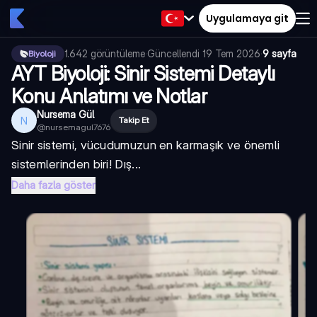
Uygulamaya git
1.642
görüntüleme
·
Güncellendi
19 Tem 2026
·
9 sayfa
Biyoloji
AYT Biyoloji: Sinir Sistemi Detaylı
Konu Anlatımı ve Notlar
Nursema Gül
N
Takip Et
@
nursemagul7676
Sinir sistemi, vücudumuzun en karmaşık ve önemli
sistemlerinden biri! Dış...
Daha fazla göster