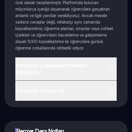
özel olarak tasarlanmıştır. Platformda bulunan
milyonlarca içeriğe dayanarak öğrencilere gerçekten
anlamlı ve ilgili yanıtlar verebiliyoruz. Ancak mesele
sadece cevaplar değil, refakatçi aynı zamanda
kişiselleştirilmiş öğrenme planları, sınavlar veya sohbet
içerikleri ve öğrencilerin becerilerine ve gelişimlerine
dayalı %100 kişiselleştirme ile öğrencilere günlük
öğrenme zorluklarında rehberlik ediyor.
Knowunity uygulamasını nereden
indirebilirim?
Uygulamayı Google Play Store ve Apple App Store'dan
indirebilirsiniz.
Knowunity ücretsiz mi?
Knowunity uygulaması ücretsiz! Uygulamamız çok
yakında indirmeye hazır olacak, bekle bizi. 💙
Benzer Ders Notları