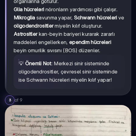
organlarına götürür.
Glia hücreleri
nöronların yardımcısı gibi çalışır.
Mikroglia
savunma yapar,
Schwann hücreleri
ve
oligodendrositler
miyelin kılıf oluşturur.
Astrositler
kan-beyin bariyeri kurarak zararlı
maddeleri engellerken,
ependim hücreleri
beyin omurilik sıvısını (BOS) düzenler.
💡
Önemli Not
: Merkezi sinir sisteminde
oligodendrositler, çevresel sinir sisteminde
ise Schwann hücreleri miyelin kılıf yapar!
of
9
3