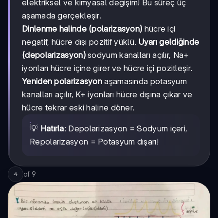
elektriksel ve kimyasal değişim! Bu süreç üç
aşamada gerçekleşir.
Dinlenme halinde (polarizasyon)
hücre içi
negatif, hücre dışı pozitif yüklü.
Uyarı geldiğinde
(depolarizasyon)
sodyum kanalları açılır, Na+
iyonları hücre içine girer ve hücre içi pozitleşir.
Yeniden polarizasyon
aşamasında potasyum
kanalları açılır, K+ iyonları hücre dışına çıkar ve
hücre tekrar eski haline döner.
💡
Hatırla
: Depolarizasyon = Sodyum içeri,
Repolarizasyon = Potasyum dışarı!
of
9
4