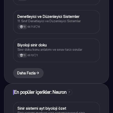
Denetleyici ve Düzenleyici Sistemler
Biyoloji
11. Sınıf Denetleyici ve Düzenleyici Sistemler
713
8
11
Biyoloji sinir doku
Biyoloji
Sinir doku konu anlatımı ve sınav tarzı sorular
76
1
11
Daha Fazla
En popüler içerikler: Neuron
7
Sinir sistemi ayt biyoloji özet
Biyoloji
Sinir sistemi merkezi sinir sistemiçevresel sinir