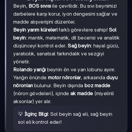
Beyin,
BOS sıvısı
ile çevrilidir. Bu sıvı beynimizi
darbelere karşı korur, iyon dengesini sağlar ve
madde alışverişini düzenler.
Beyin yarım küreleri
farklı görevlere sahip!
Sol
beyin
: mantık, matematik, dil becerisi ve analitik
düşünceyi kontrol eder.
Sağ beyin
: hayal gücü,
yaratıcılık, sanatsal farkındalık ve sezgiyi
yönetir.
Rolando yarığı
beynin ön ve yan lobunu ayırır.
Yarığın önünde
motor nöronlar
, arkasında
duyu
nöronları
bulunur. Beyin dışında
boz madde
(nöron gövdeleri), içinde
ak madde
(miyelinli
aksonlar) yer alır.
💡
İlginç Bilgi
: Sol beyin sağ eli, sağ beyin
sol eli kontrol eder!