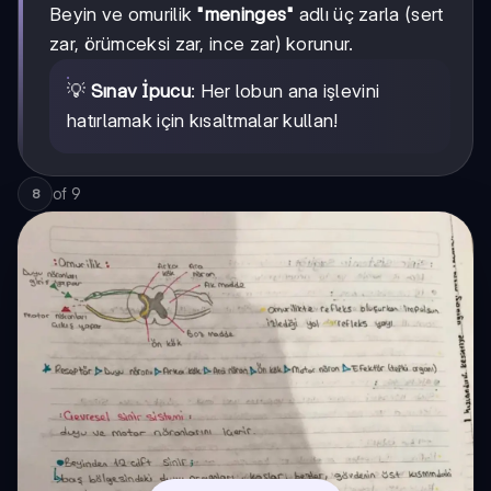
Beyin ve omurilik
"meninges"
adlı üç zarla (sert
zar, örümceksi zar, ince zar) korunur.
💡
Sınav İpucu
: Her lobun ana işlevini
hatırlamak için kısaltmalar kullan!
of
9
8