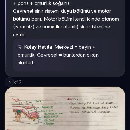
+ pons + omurilik soğanı).
Çevresel sinir sistemi
duyu bölümü
ve
motor
bölümü
içerir. Motor bölüm kendi içinde
otonom
(istemsiz) ve
somatik
(istemli) sinir sistemine
ayrılır.
💡
Kolay Hatırla
: Merkezi = beyin +
omurilik, Çevresel = bunlardan çıkan
sinirler!
of
9
6