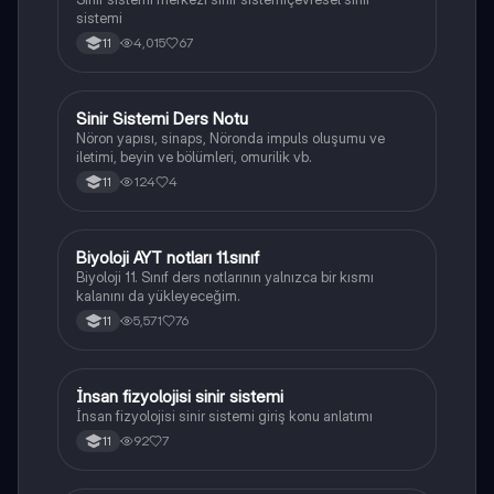
sistemi
4,015
67
11
Sinir Sistemi Ders Notu
Biyoloji
Nöron yapısı, sinaps, Nöronda impuls oluşumu ve
iletimi, beyin ve bölümleri, omurilik vb.
124
4
11
Biyoloji AYT notları 11.sınıf
Biyoloji
Biyoloji 11. Sınıf ders notlarının yalnızca bir kısmı
kalanını da yükleyeceğim.
5,571
76
11
İnsan fizyolojisi sinir sistemi
Biyoloji
İnsan fizyolojisi sinir sistemi giriş konu anlatımı
92
7
11