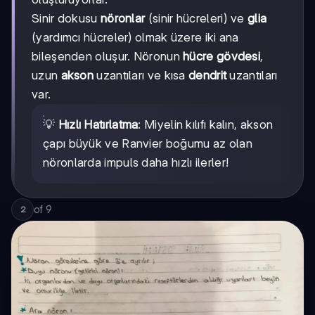
Sinir dokusu
nöronlar
(sinir hücreleri) ve
glia
(yardımcı hücreler) olmak üzere iki ana
bileşenden oluşur. Nöronun
hücre gövdesi
,
uzun
akson
uzantıları ve kısa
dendrit
uzantıları
var.
💡
Hızlı Hatırlatma
: Miyelin kılıfı kalın, akson
çapı büyük ve Ranvier boğumu az olan
nöronlarda impuls daha hızlı ilerler!
of
9
2