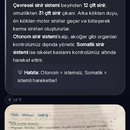
Çevresel sinir sistemi
beyinden
12 çift sinir
,
omurilikten
31 çift sinir
çıkarır. Arka kökten duyu,
ön kökten motor sinirler geçer ve birleşerek
karma sinirleri oluştururlar.
Otonom sinir sistemi
kalp, akciğer gibi organları
kontrolümüz dışında yönetir.
Somatik sinir
sistemi
ise iskelet kaslarını kontrolümüz altında
hareket ettirir.
💡
Hatırla
: Otonom = istemsiz, Somatik =
istemli hareketler!
of
9
9