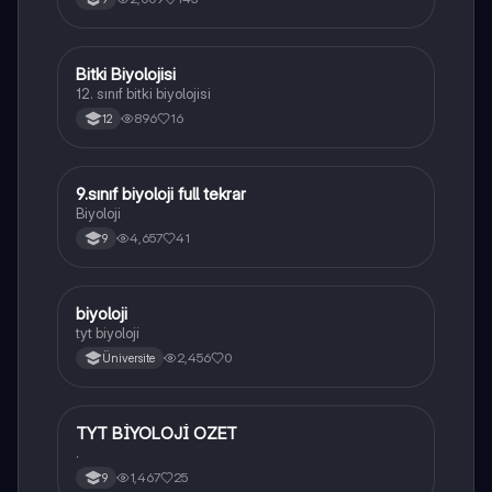
açıklanmaktadır.
Bitki Biyolojisi
Biyoloji
12. sınıf bitki biyolojisi
896
16
12
9.sınıf biyoloji full tekrar
Biyoloji
Biyoloji
4,657
41
9
B
biyoloji
Biyoloji
tyt biyoloji
2,456
0
Üniversite
TYT BİYOLOJİ OZET
Biyoloji
.
1,467
25
9