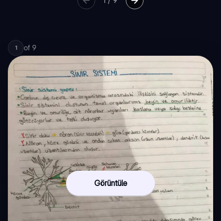
1
/
9
of
9
1
Görüntüle