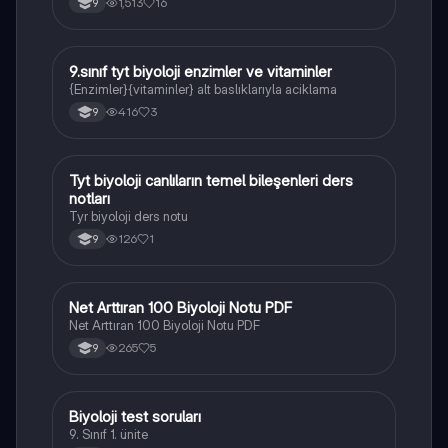
1,513
16
9
9.sınıf tyt biyoloji enzimler ve vitaminler
Biyoloji
{Enzimler}{vitaminler} alt baslıklarıyla aciklama
416
3
9
Tyt biyoloji canlıların temel bileşenleri ders
Biyoloji
notları
Tyr biyoloji ders notu
126
1
9
Net Arttıran 100 Biyoloji Notu PDF
Biyoloji
Net Arttıran 100 Biyoloji Notu PDF
265
5
9
Biyoloji test soruları
Biyoloji
9. Sınıf 1. ünite