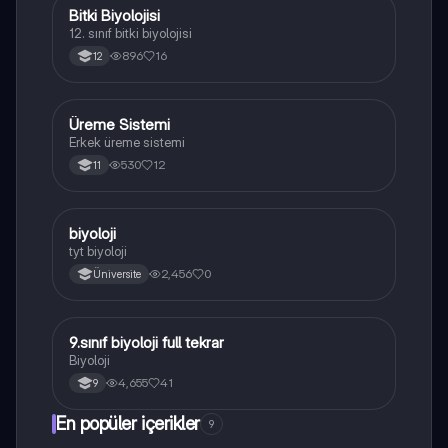
Bitki Biyolojisi
Biyoloji
12. sınıf bitki biyolojisi
896
16
12
Üreme Sistemi
Biyoloji
Erkek üreme sistemi
530
12
11
B
biyoloji
Biyoloji
tyt biyoloji
2,456
0
Üniversite
9.sınıf biyoloji full tekrar
Biyoloji
Biyoloji
4,655
41
9
En popüler içerikler
9