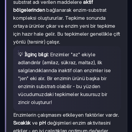
substrat adı verilen maddelere
aktif
bölgelerinden
bağlanarak enzim-substrat
kompleksi oluştururlar. Tepkime sonunda
ortaya ürünler çıkar ve enzim yeni bir tepkime
için hazır hale gelir. Bu tepkimeler genellikle çift
yönlü (tersinir) çalışır.
💡
İlginç bilgi:
Enzimler "az" ekiyle
adlandırılır (amilaz, sükraz, maltaz), ilk
salgılandıklarında inaktif olan enzimler ise
"jen" eki alır. Bir enzimin ürünü başka bir
enzimin substratı olabilir - bu yüzden
vücudumuzdaki tepkimeler kusursuz bir
zincir oluşturur!
Enzimlerin çalışmasını etkileyen faktörler vardır.
Sıcaklık
ve
pH
değişimleri enzim aktivitesini
etkiler - en iyi çalıştıkları optimum değerler