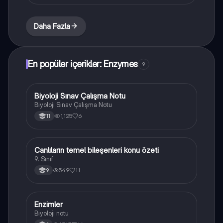
Daha Fazla
En popüler içerikler: Enzymes
9
Biyoloji Sınav Çalışma Notu
Biyoloji
Biyoloji Sınav Çalışma Notu
1,125
6
11
Canlıların temel bileşenleri konu özeti
Biyoloji
9. Sınıf
549
11
9
Enzimler
Biyoloji
Biyoloji notu