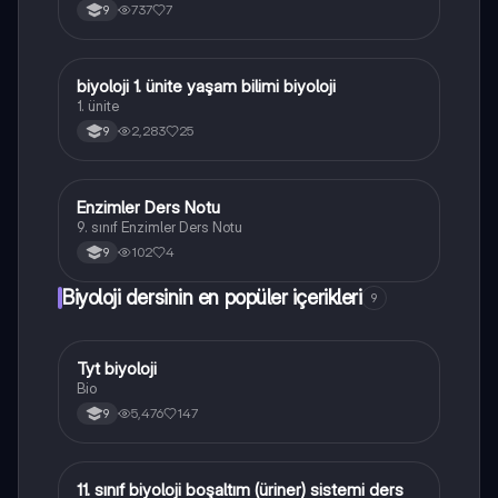
737
7
9
biyoloji 1. ünite yaşam bilimi biyoloji
Biyoloji
1. ünite
2,283
25
9
Enzimler Ders Notu
Biyoloji
9. sınıf Enzimler Ders Notu
102
4
9
Biyoloji dersinin en popüler içerikleri
9
Tyt biyoloji
Biyoloji
Bio
5,476
147
9
11. sınıf biyoloji boşaltım (üriner) sistemi ders
Biyoloji