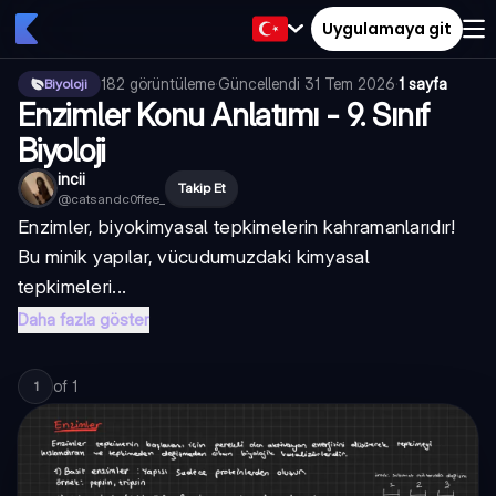
Uygulamaya git
182
görüntüleme
·
Güncellendi
31 Tem 2026
·
1 sayfa
Biyoloji
Enzimler Konu Anlatımı - 9. Sınıf
Biyoloji
incii
Takip Et
@
catsandc0ffee_
Enzimler, biyokimyasal tepkimelerin kahramanlarıdır!
Bu minik yapılar, vücudumuzdaki kimyasal
tepkimeleri...
Daha fazla göster
of
1
1