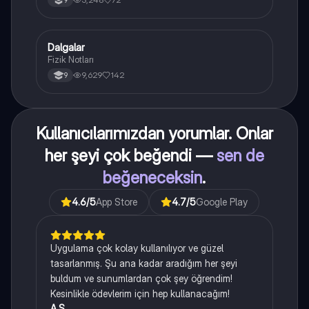
9
Dalgalar
Fizik
Fizik Notları
9,629
142
9
Kullanıcılarımızdan yorumlar. Onlar
her şeyi çok beğendi —
sen de
beğeneceksin
.
4.6
/5
App Store
4.7
/5
Google Play
Uygulama çok kolay kullanılıyor ve güzel
tasarlanmış. Şu ana kadar aradığım her şeyi
buldum ve sunumlardan çok şey öğrendim!
Kesinlikle ödevlerim için hep kullanacağım!
A.S.