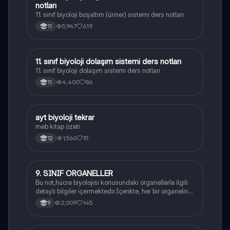
notları
11. sınıf biyoloji boşaltım (üriner) sistemi ders notları
5,947
619
11
11. sınıf biyoloji dolaşım sistemi ders notları
Biyoloji
11. sınıf biyoloji dolaşım sistemi ders notları
4,400
86
11
ayt biyoloji tekrar
Biyoloji
meb kitap özeti
1,566
15
12
9. SINIF ORGANELLER
Biyoloji
Bu not,hücre biyolojisi konusundaki organellerle ilgili
detaylı bilgiler içermektedir.İçerikte, her bir organelin
yapısı,fonksiyonları ve hücre içindeki rolü
2,009
145
9
açıklanmaktadır.