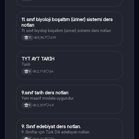
11. sınıf biyoloji boşaltım (üriner) sistemi ders
Biyoloji
notları
11. sınıf biyoloji boşaltım (üriner) sistemi ders notları
5,947
619
11
TYT AYT TARİH
Tarih
Tarih
2,713
64
9
9.sınıf tarih ders notları
Tarih
Yeni maarif modele uygundur
2,317
49
9
9. Sınıf edebiyat ders notları.
Türk Dili ve Edebiyatı
9. Sınıflar için Türk Dili edebiyatı notları.
3,248
72