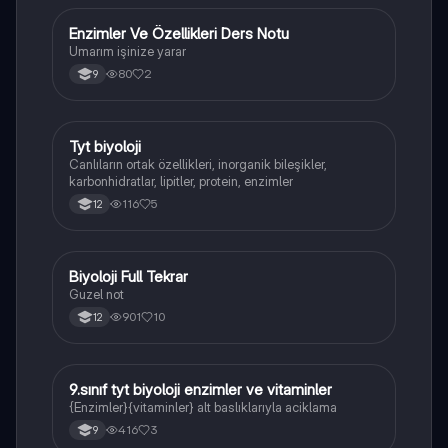
Enzimler Ve Özellikleri Ders Notu
Biyoloji
Umarım işinize yarar
80
2
9
Tyt biyoloji
Biyoloji
Canlıların ortak özellikleri, inorganik bileşikler,
karbonhidratlar, lipitler, protein, enzimler
116
5
12
Biyoloji Full Tekrar
Biyoloji
Guzel not
901
10
12
9.sınıf tyt biyoloji enzimler ve vitaminler
Biyoloji
{Enzimler}{vitaminler} alt baslıklarıyla aciklama
416
3
9