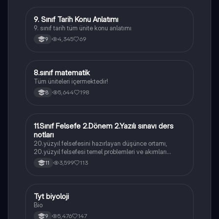
9. Sınıf Tarih Konu Anlatımı
Tarih
9. sınıf tarih tüm ünite konu anlatımı
4,345
69
9
8.sınıf matematik
Matematik
Tüm üniteleri içermektedir!
5,644
198
8
11.Sınıf Felsefe 2.Dönem 2.Yazılı sınavı ders
Felsefe
notları
20.yüzyıl felsefesini hazırlayan düşünce ortamı,
20.yüzyıl felsefesi temel problemleri ve akımları
konularını içermektedir
3,599
113
11
Tyt biyoloji
Biyoloji
Bio
5,476
147
9