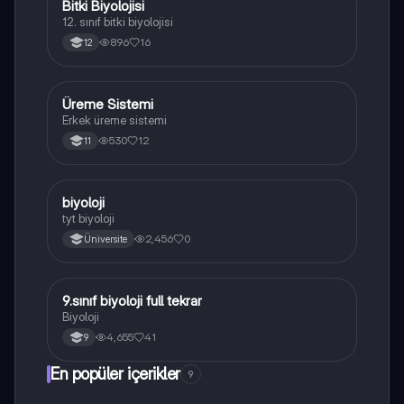
Bitki Biyolojisi
Biyoloji
12. sınıf bitki biyolojisi
896
16
12
Üreme Sistemi
Biyoloji
Erkek üreme sistemi
530
12
11
B
biyoloji
Biyoloji
tyt biyoloji
2,456
0
Üniversite
9.sınıf biyoloji full tekrar
Biyoloji
Biyoloji
4,655
41
9
En popüler içerikler
9