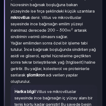
hücresinin bağırsak boşluğuna bakan
yüzeyinde ise fırça şeklindeki küçük uzantılara
mikrovillus
denir. Villus ve mikrovilluslar
sayesinde ince bağırsağın emilim yüzeyi
2
200-
200
−
300
inanılmaz derecede
artarak
m
300
sindirimin verimli olmasını sağlar.
m²
Yağlar emilimden sonra özel bir işleme tabi
tutulur. İnce bağırsak boşluğunda sindirilen yağ
asidi ve gliserol, epitel hücrelerine geçtikten
sonra tekrar birleştirilerek yağ (trigliserit) haline
getirilir. Bu yağlar, kolesterol ve proteinlerle
sarılarak
şilomikron
adı verilen yapılar
oluşturulur.
Harika bilgi!
Villus ve mikrovilluslar
sayesinde ince bağırsağın iç yüzey alanı bir
tenis kortu kadar geniştir! Bu sayede besin