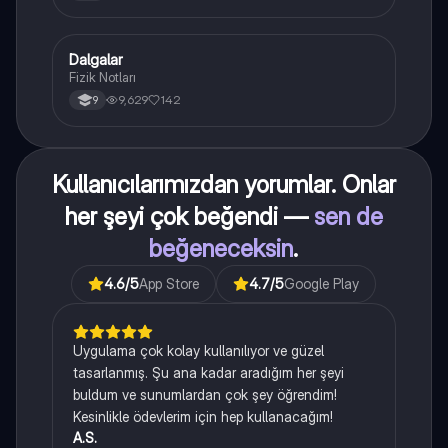
Dalgalar
Fizik
Fizik Notları
9,629
142
9
Kullanıcılarımızdan yorumlar. Onlar
her şeyi çok beğendi —
sen de
beğeneceksin
.
4.6
/5
App Store
4.7
/5
Google Play
Uygulama çok kolay kullanılıyor ve güzel
tasarlanmış. Şu ana kadar aradığım her şeyi
buldum ve sunumlardan çok şey öğrendim!
Kesinlikle ödevlerim için hep kullanacağım!
A.S.