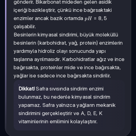
gönderir. Bikarbonat mideden gelen asidik
içeriği bazikleştirir, çünkü ince bağırsaktaki
pH=8,5
=
8
,
5
enzimler ancak bazik ortamda
p
H
çalışabilir.
Besinlerin kimyasal sindirimi, büyük moleküllü
besinlerin (karbohidrat, yağ, protein) enzimlerin
yardımıyla hidroliz olayı sonucunda yapı
taşlarına ayrılmasıdır. Karbohidratlar ağız ve ince
bağırsakta, proteinler mide ve ince bağırsakta,
yağlar ise sadece ince bağırsakta sindirilir.
Dikkat!
Safra sıvısında sindirim enzimi
bulunmaz, bu nedenle kimyasal sindirim
yapamaz. Safra yalnızca yağların mekanik
sindirimini gerçekleştirir ve A, D, E, K
vitaminlerinin emilimini kolaylaştırır.