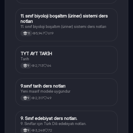
11. sınıf biyoloji boşaltım (üriner) sistemi ders
Biyoloji
notları
11. sınıf biyoloji boşaltım (üriner) sistemi ders notları
5,947
619
11
TYT AYT TARİH
Tarih
Tarih
2,713
64
9
9.sınıf tarih ders notları
Tarih
Yeni maarif modele uygundur
2,317
49
9
9. Sınıf edebiyat ders notları.
Türk Dili ve Edebiyatı
9. Sınıflar için Türk Dili edebiyatı notları.
3,248
72
9