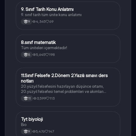
9. Sınıf Tarih Konu Anlatımı
Tarih
9. sınıf tarih tüm ünite konu anlatımı
4,345
69
9
8.sınıf matematik
Matematik
Tüm üniteleri içermektedir!
5,645
198
8
11.Sınıf Felsefe 2.Dönem 2.Yazılı sınavı ders
Felsefe
notları
20.yüzyıl felsefesini hazırlayan düşünce ortamı,
20.yüzyıl felsefesi temel problemleri ve akımları
konularını içermektedir
3,599
113
11
Tyt biyoloji
Biyoloji
Bio
5,476
147
9