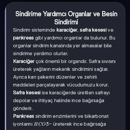
Sindirime Yardımcı Organlar ve Besin
Sindirimi
Sindirim sisteminde
karaciğer
,
safra kesesi
ve
pankreas
gibi yardımcı organlar da bulunur. Bu
organlar sindirim kanalında yer almasalar bile
sindirime yardımcı olurlar.
Karaciğer
çok önemli bir organdır. Safra sıvısını
üreterek yağların mekanik sindirimini sağlar.
Ayrıca kan şekerini düzenler ve zehirli
maddeleri parçalayarak vücudumuzu korur.
Safra kesesi
ise karaciğerde üretilen safrayı
depolar ve ihtiyaç halinde ince bağırsağa
gönderir.
Pankreas
sindirim enzimlerini ve bikarbonat
HCO3-
3
−
iyonlarını
üreterek ince bağırsağa
H
CO