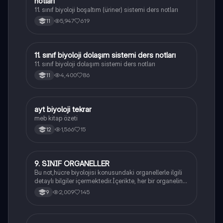
notları
11. sınıf biyoloji boşaltım (üriner) sistemi ders notları
5,947
619
11
11. sınıf biyoloji dolaşım sistemi ders notları
Biyoloji
11. sınıf biyoloji dolaşım sistemi ders notları
4,400
86
11
ayt biyoloji tekrar
Biyoloji
meb kitap özeti
1,566
15
12
9. SINIF ORGANELLER
Biyoloji
Bu not,hücre biyolojisi konusundaki organellerle ilgili
detaylı bilgiler içermektedir.İçerikte, her bir organelin
yapısı,fonksiyonları ve hücre içindeki rolü
2,009
145
9
açıklanmaktadır.