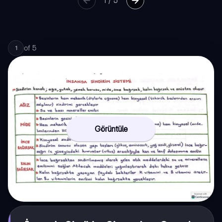
1
/
5
of
5
1
Görüntüle