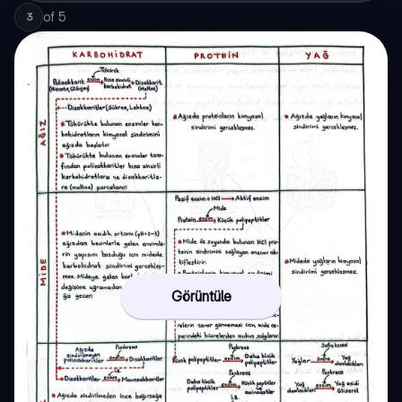
of
5
3
Görüntüle