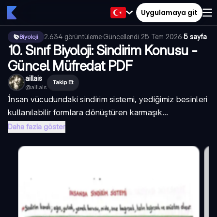
Uygulamaya git
2.634
görüntüleme
·
Güncellendi
25 Tem 2026
·
5 sayfa
Biyoloji
10. Sınıf Biyoloji: Sindirim Konusu -
Güncel Müfredat PDF
aillais
Takip Et
@
aillais
İnsan vücudundaki sindirim sistemi, yediğimiz besinleri
kullanılabilir formlara dönüştüren karmaşık...
Daha fazla göster